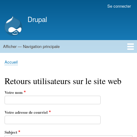
Aller
Se connecter
Menu
au
du
Drupal
contenu
compte
principal
de
l'utilisateur
Afficher — Navigation principale
Navigation
principale
Accueil
Accueil
Fil
d'Ariane
Retours utilisateurs sur le site web
Votre nom
Votre adresse de courriel
Subject