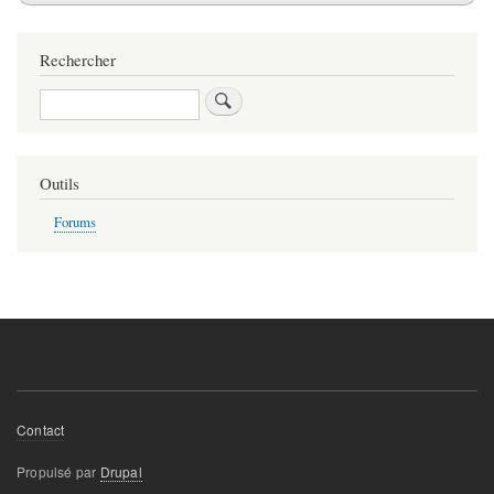
Rechercher
Rechercher
Outils
Forums
Menu
Contact
Pied
Propulsé par
Drupal
de